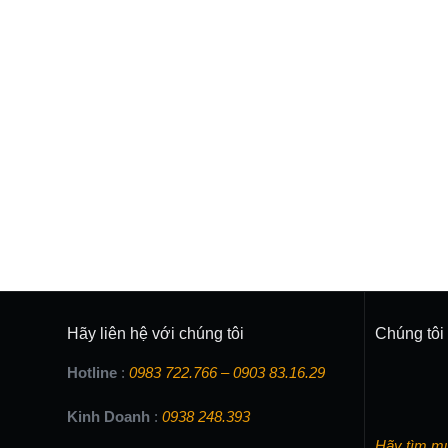
Hãy liên hệ với chúng tôi
Chúng tôi 
Hotline
:
0983 722.766 – 0903 83.16.29
Kinh Doanh
:
0938 248.393
Hãy tìm m