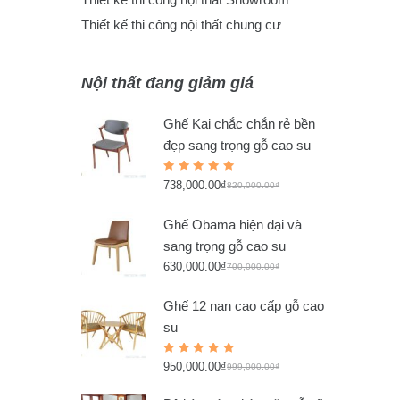
Thiết kế thi công nội thất chung cư
Nội thất đang giảm giá
Ghế Kai chắc chắn rẻ bền
đẹp sang trọng gỗ cao su
Rated
738,000.00
₫
5.00
out
820,000.00
₫
of 5
Ghế Obama hiện đại và
sang trọng gỗ cao su
630,000.00
₫
700,000.00
₫
Ghế 12 nan cao cấp gỗ cao
su
Rated
950,000.00
₫
5.00
out
999,000.00
₫
of 5