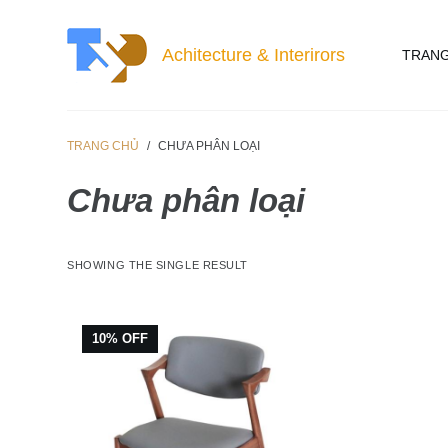
C
h
Achitecture & Interirors
TRANG
u
y
ể
n
TRANG CHỦ
/
CHƯA PHÂN LOẠI
đ
ế
Chưa phân loại
n
p
h
SHOWING THE SINGLE RESULT
ầ
n
n
10% OFF
ộ
i
d
u