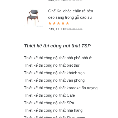
5.00
out
of 5
Ghế Kai chắc chắn rẻ bền
đẹp sang trọng gỗ cao su
Rated
738,000.00
₫
5.00
out
820,000.00
₫
of 5
Thiết kế thi công nội thất TSP
Thiết kế thi công nội thất nhà phố-nhà ở
Thiết kế thi công nội thất biệt thự
Thiết kế thi công nội thất khách sạn
Thiết kế thi công nội thất văn phòng
Thiết kế thi công nội thất karaoke ấn tượng
Thiết kế thi công nội thất Cafe
Thiết kế thi công nội thất SPA
Thiết kế thi công nội thất nhà hàng
Thiết kế thi công nội thất Showroom