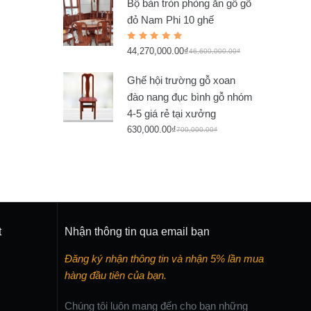
Bộ bàn tròn phòng ăn gỗ gõ
đỏ Nam Phi 10 ghế
Rated
44,270,000.00
₫
5.00
out
46,600,000.00
₫
of 5
Ghế hội trường gỗ xoan
đào nang đục bình gỗ nhóm
4-5 giá rẻ tại xưởng
630,000.00
₫
700,000.00
₫
t
Nhận thông tin qua email bạn
Đăng ký nhận thông tin và nhận 5% lần mua
hàng đầu tiên của bạn.
Chúng tôi luôn mang đến cho bạn những