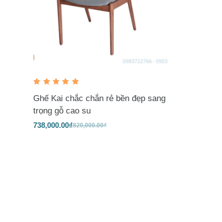
n
g
Rated
5.00
out
Ghế Kai chắc chắn rẻ bền đẹp sang
of 5
trọng gỗ cao su
738,000.00
₫
820,000.00
₫