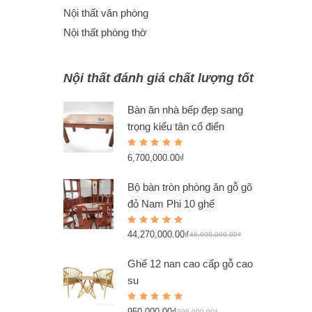
Nội thất văn phòng
Nội thất phòng thờ
Nội thất đánh giá chất lượng tốt
Bàn ăn nhà bếp đẹp sang
trọng kiểu tân cổ điển
Rated
6,700,000.00
₫
5.00
out
of 5
Bộ bàn tròn phòng ăn gỗ gõ
đỏ Nam Phi 10 ghế
Rated
44,270,000.00
₫
5.00
out
46,600,000.00
₫
of 5
Ghế 12 nan cao cấp gỗ cao
su
Rated
950,000.00
₫
999,000.00
₫