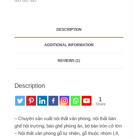
GỖ GỖ ĐỎ
Phi
10
ghế
quantity
DESCRIPTION
ADDITIONAL INFORMATION
REVIEWS (1)
Description
1
Share
– Chuyên sản xuất nội thất văn phòng, nội thất bàn
ghế hội trường, bàn ghế phòng ăn, bộ bàn tròn cở lớn
– Nội thất văn phòng gỗ tự nhiên, gỗ thuộc nhóm I,II,