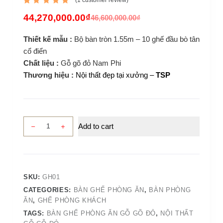
(
1
customer review)
Rated
1
5.00
out
44,270,000.00
₫
46,600,000.00
₫
of 5
based
on
Thiết kế mẫu :
Bộ bàn tròn 1.55m – 10 ghế đầu bò tân
custome
r rating
cổ điển
Chất liệu :
Gỗ gõ đỏ Nam Phi
Thương hiệu :
Nội thất đẹp tại xưởng –
TSP
Bộ
Add to cart
bàn
tròn
phòng
ăn
SKU:
GH01
gỗ
CATEGORIES:
BÀN GHẾ PHÒNG ĂN
,
BÀN PHÒNG
gõ
ĂN
,
GHẾ PHÒNG KHÁCH
đỏ
TAGS:
BÀN GHẾ PHÒNG ĂN GỖ GÕ ĐỎ
,
NỘI THẤT
Nam