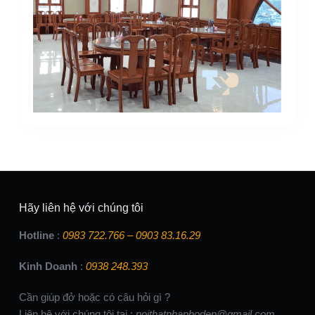
Hãy liên hệ với chúng tôi
Hotline
:
0983 722.766 – 0903 83.16.29
Kinh Doanh
:
0938 248.393
Cần giúp đở hoặc có câu hỏi gì ?
Liên hệ với chúng tôi tại :
noithatnhaphodep@gmail.com