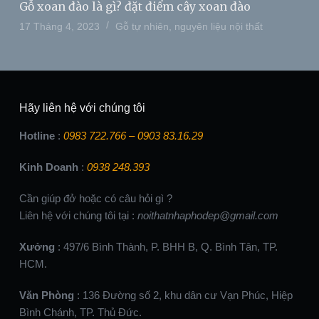
Gỗ xoan đào là gì? đặt điểm cây xoan đào
17 Tháng 4, 2023
Gỗ tự nhiên
,
nguyên liệu nội thất
Hãy liên hệ với chúng tôi
Hotline
:
0983 722.766 – 0903 83.16.29
Kinh Doanh
:
0938 248.393
Cần giúp đở hoặc có câu hỏi gì ?
Liên hệ với chúng tôi tại :
noithatnhaphodep@gmail.com
Xưởng
: 497/6 Bình Thành, P. BHH B, Q. Bình Tân, TP.
HCM.
Văn Phòng
: 136 Đường số 2, khu dân cư Vạn Phúc, Hiệp
Bình Chánh, TP. Thủ Đức.