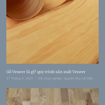
Gỗ Veneer là gì? quy trình sản xuất Veneer
17 Tháng 4, 2023
Gỗ công nghiêp
,
nguyên liệu nội thất