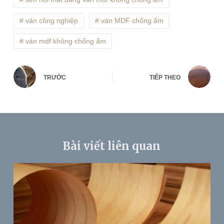
# ván công nghiệp
# ván MDF chống ẩm
# ván mdf không chống ẩm
TRƯỚC
TIẾP THEO
Bài viết liên quan