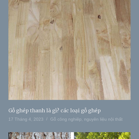
Gỗ ghép thanh là gì? các loại gỗ ghép
17 Tháng 4, 2023
Gỗ công nghiêp
,
nguyên liệu nội thất