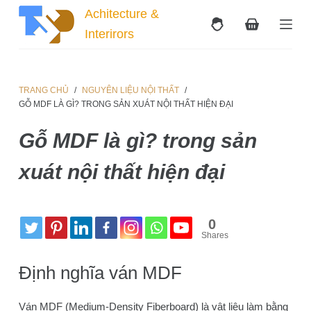
Achitecture &
C
h
Interirors
u
y
ể
TRANG CHỦ
/
NGUYÊN LIỆU NỘI THẤT
/
n
GỖ MDF LÀ GÌ? TRONG SẢN XUÁT NỘI THẤT HIỆN ĐẠI
đ
ế
Gỗ MDF là gì? trong sản
n
p
xuát nội thất hiện đại
h
ầ
n
0
n
Shares
ộ
i
Định nghĩa ván MDF
d
u
Ván MDF (Medium-Density Fiberboard) là vật liệu làm bằng