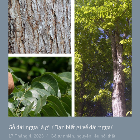
Gỗ dái ngựa là gì ? Bạn biết gì về dái ngựa?
17 Tháng 4, 2023
Gỗ tự nhiên
,
nguyên liệu nội thất