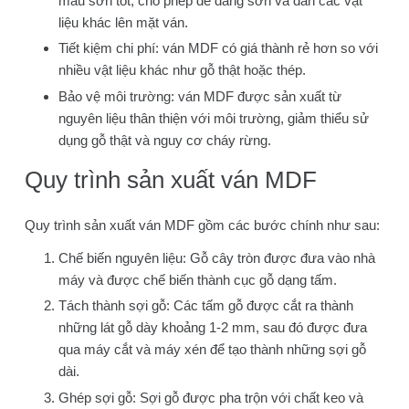
màu sơn tốt, cho phép dễ dàng sơn và dán các vật
liệu khác lên mặt ván.
Tiết kiệm chi phí: ván MDF có giá thành rẻ hơn so với
nhiều vật liệu khác như gỗ thật hoặc thép.
Bảo vệ môi trường: ván MDF được sản xuất từ
nguyên liệu thân thiện với môi trường, giảm thiểu sử
dụng gỗ thật và nguy cơ cháy rừng.
Quy trình sản xuất ván MDF
Quy trình sản xuất ván MDF gồm các bước chính như sau:
Chế biến nguyên liệu: Gỗ cây tròn được đưa vào nhà
máy và được chế biến thành cục gỗ dạng tấm.
Tách thành sợi gỗ: Các tấm gỗ được cắt ra thành
những lát gỗ dày khoảng 1-2 mm, sau đó được đưa
qua máy cắt và máy xén để tạo thành những sợi gỗ
dài.
Ghép sợi gỗ: Sợi gỗ được pha trộn với chất keo và